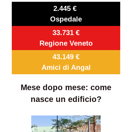
2.445 €
Ospedale
33.731 €
Regione Veneto
43.149 €
Amici di Angal
Mese dopo mese: come
nasce un edificio?