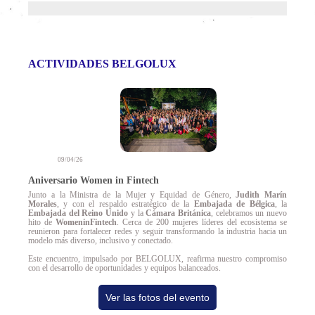
ACTIVIDADES
BELGOLUX
09/04/26
Aniversario Women in Fintech
Junto a la Ministra de la Mujer y Equidad de Género,
Judith Marín
Morales
, y con el respaldo estratégico de la
Embajada de Bélgica
, la
Embajada del Reino Unido
y la
Cámara Británica
, celebramos un nuevo
hito de
WomeninFintech
. Cerca de 200 mujeres líderes del ecosistema se
reunieron para fortalecer redes y seguir transformando la industria hacia un
modelo más diverso, inclusivo y conectado.
Este encuentro, impulsado por BELGOLUX, reafirma nuestro compromiso
con el desarrollo de oportunidades y equipos balanceados.
Ver las fotos del evento