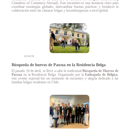
Chambers of Commerce Abroad). Este encuentro es una instancia clave para
coordinar estrategias globales, intercambiar buenas prácticas y fortalecer la
colaboración entre las cámaras belgas y luxemburguesas a nivel global.
16/04/26
Búsqueda de huevos de Pascua en la Residencia Belga
El pasado 16 de abril, se llevó a cabo la tradicional
Búsqueda de Huevos de
Pascua
en la Residencia Belga. Organizado por la
Embajada de Bélgica
,
este evento especial fue un momento de encuentro y alegría dedicado a las
familias belgas residentes en Chile.