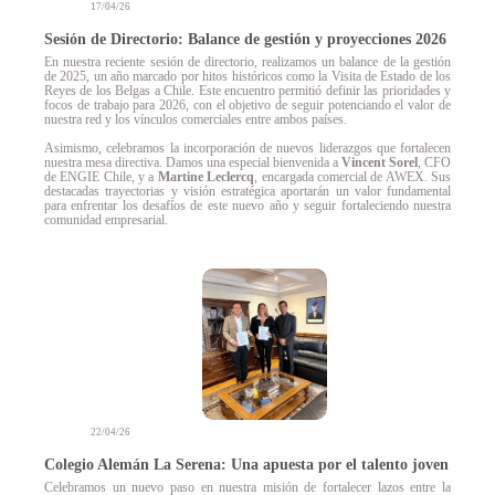
17/04/26
Sesión de Directorio: Balance de gestión y proyecciones 2026
En nuestra reciente sesión de directorio, realizamos un balance de la gestión
de 2025, un año marcado por hitos históricos como la Visita de Estado de los
Reyes de los Belgas a Chile. Este encuentro permitió definir las prioridades y
focos de trabajo para 2026, con el objetivo de seguir potenciando el valor de
nuestra red y los vínculos comerciales entre ambos países.
Asimismo, celebramos la incorporación de nuevos liderazgos que fortalecen
nuestra mesa directiva. Damos una especial bienvenida a
Vincent Sorel
, CFO
de ENGIE Chile, y a
Martine Leclercq
, encargada comercial de AWEX. Sus
destacadas trayectorias y visión estratégica aportarán un valor fundamental
para enfrentar los desafíos de este nuevo año y seguir fortaleciendo nuestra
comunidad empresarial.
22/04/26
Colegio Alemán La Serena: Una apuesta por el talento joven
Celebramos un nuevo paso en nuestra misión de fortalecer lazos entre la