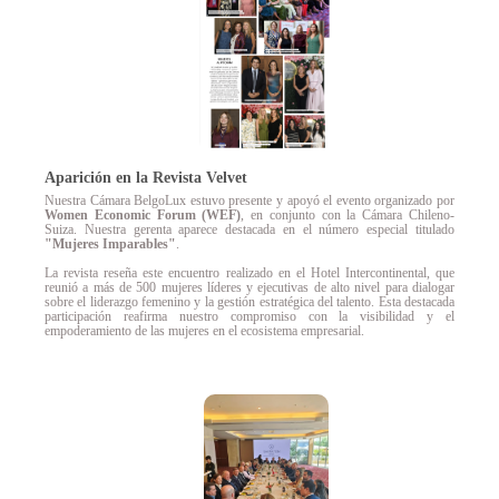
Aparición en la Revista Velvet
Nuestra
Cámara BelgoLux estuvo presente y apoyó el evento organizado por
Women Economic Forum (WEF)
, en conjunto con la Cámara Chileno-
Suiza. Nuestra gerenta aparece destacada en el número especial titulado
"Mujeres Imparables"
.
La revista reseña este encuentro realizado en el Hotel Intercontinental, que
reunió a más de 500 mujeres líderes y ejecutivas de alto nivel para dialogar
sobre el liderazgo femenino y la gestión estratégica del talento. Esta destacada
participación reafirma nuestro compromiso con la visibilidad y el
empoderamiento de las mujeres en el ecosistema empresarial.