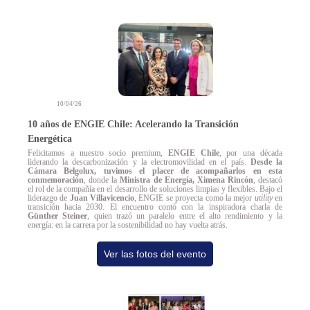
10/04/26
10 años de ENGIE Chile: Acelerando la Transición
Energética
Felicitamos a nuestro socio premium,
ENGIE Chile
, por una década
liderando la descarbonización y la electromovilidad en el país.
Desde la
Cámara Belgolux, tuvimos el placer de acompañarlos en esta
conmemoración
, donde la
Ministra de Energía, Ximena Rincón
, destacó
el rol de la compañía en el desarrollo de soluciones limpias y flexibles. Bajo el
liderazgo de
Juan Villavicencio
, ENGIE se proyecta como la mejor
utility
en
transición hacia 2030. El encuentro contó con la inspiradora charla de
Günther Steiner
, quien trazó un paralelo entre el alto rendimiento y la
energía: en la carrera por la sostenibilidad no hay vuelta atrás.
Ver las fotos del evento