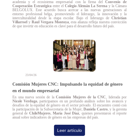
academia y el ecosistema empresarial con la firma del
Convenio de
Cooperación Estratégica
entre el
Colegio Alemán La Serena
y la Cámara
BELGOLUX. Este acuerdo busca acercar a las nuevas generaciones al
entorno profesional belga, promoviendo el liderazgo, la innovación y la
interculturalidad desde la etapa escolar. Bajo el liderazgo de
Christian
Villarroel
y
Raul Vergara Montoya
, esta alianza refleja nuestra convicción
de que invertir en educación es clave para el desarrollo futuro del país.
23/04/26
Comisión Mujeres CNC: Impulsando la equidad de género
en el mundo empresarial
En una nueva sesión de la
Comisión Mujeres de la CNC
, liderada por
Nicole Verdugo
, participamos en un profundo análisis sobre los avances y
desafíos de la equidad de género en el sector privado. El encuentro contó con
la participación de la Subsecretaria de la Mujer,
Daniela Castro
, y la gerenta
general de
ChileMujeres
,
María José Díaz
, quienes presentaron el reporte
anual sobre indicadores de género en las empresas del país.
Leer artículo