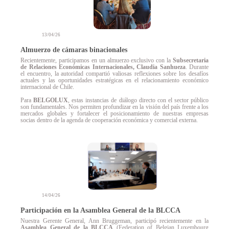
13/04/26
Almuerzo de cámaras binacionales
Recientemente, participamos en un almuerzo exclusivo con la
Subsecretaria
de Relaciones Económicas Internacionales, Claudia Sanhueza
. Durante
el encuentro, la autoridad compartió valiosas reflexiones sobre los desafíos
actuales y las oportunidades estratégicas en el relacionamiento económico
internacional de Chile.
Para
BELGOLUX
, estas instancias de diálogo directo con el sector público
son fundamentales. Nos permiten profundizar en la visión del país frente a los
mercados globales y fortalecer el posicionamiento de nuestras empresas
socias dentro de la agenda de cooperación económica y comercial externa.
14/04/26
Participación en la Asamblea General de la BLCCA
Nuestra Gerente General, Ann Bruggeman, participó recientemente en la
Asamblea General de la BLCCA
(Federation of Belgian Luxembourg