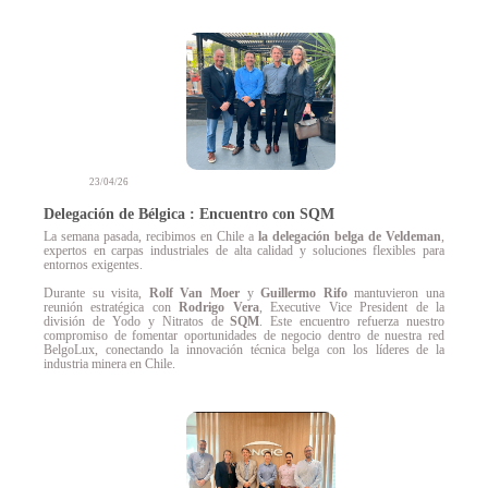
23/04/26
Delegación de Bélgica : Encuentro con SQM
La semana pasada, recibimos en Chile a
la delegación belga de Veldeman
,
expertos en carpas industriales de alta calidad y soluciones flexibles para
entornos exigentes.
Durante su visita,
Rolf Van Moer
y
Guillermo Rifo
mantuvieron una
reunión estratégica con
Rodrigo Vera
, Executive Vice President de la
división de Yodo y Nitratos de
SQM
. Este encuentro refuerza nuestro
compromiso de fomentar oportunidades de negocio dentro de nuestra red
BelgoLux, conectando la innovación técnica belga con los líderes de la
industria minera en Chile.