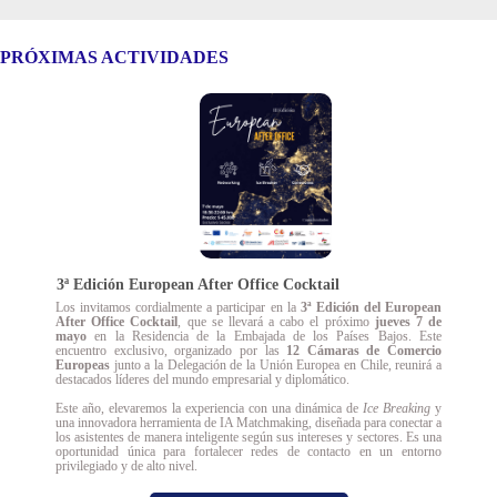
PRÓXIMAS ACTIVIDADES
3ª Edición European After Office Cocktail
Los invitamos cordialmente a participar en la
3ª Edición del European
After Office Cocktail
, que se llevará a cabo el próximo
jueves 7 de
mayo
en la Residencia de la Embajada de los Países Bajos. Este
encuentro exclusivo, organizado por las
12 Cámaras de Comercio
Europeas
junto a la Delegación de la Unión Europea en Chile, reunirá a
destacados líderes del mundo empresarial y diplomático.
Este año, elevaremos la experiencia con una dinámica de
Ice Breaking
y
una innovadora herramienta de
IA Matchmaking, diseñada para conectar a
los asistentes de manera inteligente según sus intereses y sectores. Es una
oportunidad única para fortalecer redes de contacto en un entorno
privilegiado y de alto nivel.