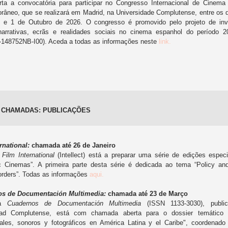
rta a convocatória para participar no Congresso Internacional de Cinema
âneo, que se realizará em Madrid, na Universidade Complutense, entre os 
 e 1 de Outubro de 2026. O congresso é promovido pelo projeto de inv
arrativas, ecrãs e realidades sociais no cinema espanhol do período 2
-148752NB-I00). Aceda a todas as informações neste
link.
 CHAMADAS: PUBLICAÇÕES
rnational:
chamada até 26 de Janeiro
a
Film International
(Intellect) está a preparar uma série de edições espec
ic Cinemas”. A primeira parte desta série é dedicada ao tema “Policy and
orders”. Todas as informações
aqui.
os de Documentación Multimedia:
chamada até 23 de Março
ta
Cuadernos de Documentación Multimedia
(ISSN 1133-3030), public
dad Complutense, está com chamada aberta para o dossier temático 
ales, sonoros y fotográficos en América Latina y el Caribe", coordenado 