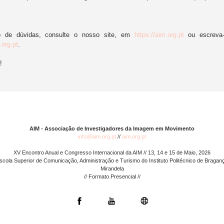
 de dúvidas, consulte o nosso site, em
https://aim.org.pt
ou escreva-
org.pt
.
!
AIM - Associação de Inve
stigadores da Imagem em Movimento
info@aim.org.pt
//
aim.org.pt
XV Encontro Anual e Congresso Internacional da AIM // 13, 14 e 15 de Maio, 2026
scola Superior de Comunicação, Administração e Turismo do Instituto Politécnico de Bragan
Mirandela
// Formato Presencial //