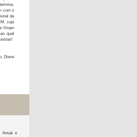
 termina,
em com o
ional da
IM, cuja
te Grupo
 ao qual
postas!
o, Diana
o Anual e