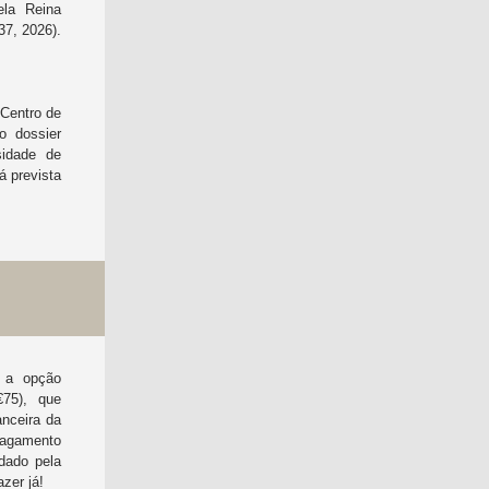
ela Reina
37, 2026).
 Centro de
o dossier
sidade de
á prevista
 a opção
€75), que
anceira da
pagamento
idado pela
zer já!