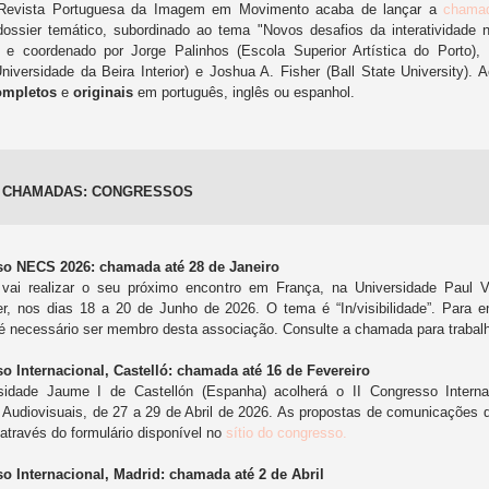
 Revista Portuguesa da Imagem em Movimento acaba de lançar a
cham
ossier temático, subordinado ao tema "Novos desafios da interatividade n
a" e coordenado por Jorge Palinhos (Escola Superior Artística do Porto),
niversidade da Beira Interior) e Joshua A. Fisher (Ball State University). 
ompletos
e
originais
em português, inglês ou espanhol.
 CHAMADAS: CONGRESSOS
o NECS 2026: chamada até 28 de Janeiro
ai realizar o seu próximo encontro em França, na Universidade Paul V
er, nos dias 18 a 20 de Junho de 2026. O tema é “In/visibilidade”. Para 
 é necessário ser membro desta associação. Consulte a chamada para traba
o Internacional, Castelló: chamada até 16 de Fevereiro
sidade Jaume I de Castellón (Espanha) acolherá o II Congresso Interna
 Audiovisuais, de 27 a 29 de Abril de 2026. As propostas de comunicações
através do formulário disponível no
sítio do congresso.
o Internacional, Madrid: chamada até 2 de Abril