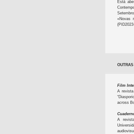
Está abe
Contempor
Setembro
«Novas n
(PID2023
OUTRAS
Film
Inte
A revist
“Diaspor
across B
Cuadern
A revis
Universi
audiovisu