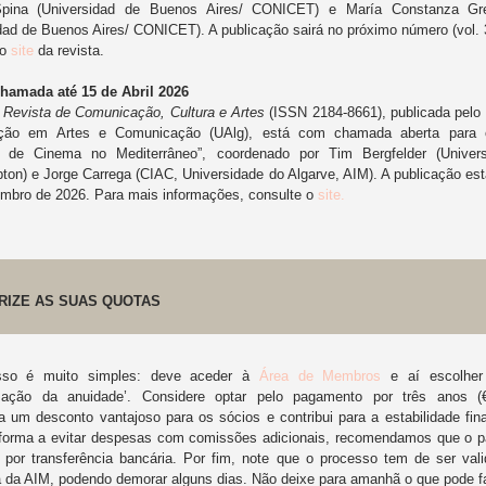
pina (Universidad de Buenos Aires/ CONICET) e María Constanza Gr
dad de Buenos Aires/ CONICET). A publicação sairá no próximo número (vol. 
 o
site
da revista.
hamada até 15 de Abril 2026
 Revista de Comunicação, Cultura e Artes
(ISSN 2184-8661), publicada pelo
ação em Artes e Comunicação (UAlg), está com chamada aberta para 
s de Cinema no Mediterrâneo”, coordenado por Tim Bergfelder (Univer
on) e Jorge Carrega (CIAC, Universidade do Algarve, AIM). A publicação est
embro de 2026. Para mais informações, consulte o
site.
RIZE AS SUAS QUOTAS
sso é muito simples: deve aceder à
Área de Membros
e aí escolher
ização da anuidade’. Considere optar pelo pagamento por três anos (
a um desconto vantajoso para os sócios e contribui para a estabilidade fin
forma a evitar despesas com comissões adicionais, recomendamos que o 
o por transferência bancária. Por fim, note que o processo tem de ser val
a da AIM, podendo demorar alguns dias. Não deixe para amanhã o que pode fa