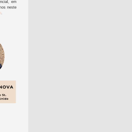
ncial, em
mos neste
o
.