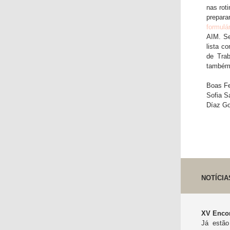
nas roti
prepara
formulá
AIM. Se
lista c
de Trab
também 
Boas Fe
Sofia S
Díaz G
NOTÍCIA
XV Encon
Já estão