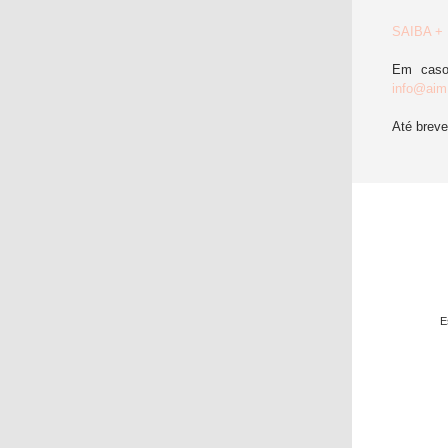
SAIBA +
Em caso
info@aim.
Até breve
E