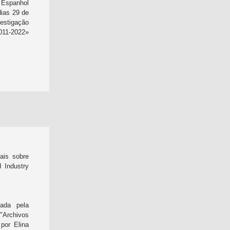
 Espanhol
dias 29 de
estigação
011-2022»
iais sobre
 Industry
ada pela
"Archivos
por Elina