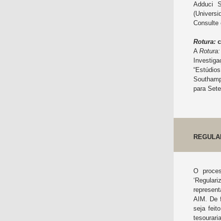
Adduci S
(Universi
Consulte
Rotura:
c
A
Rotura:
Investig
“Estúdio
Southampt
para Set
REGULA
O proce
‘Regular
represent
AIM. De 
seja feit
tesourari