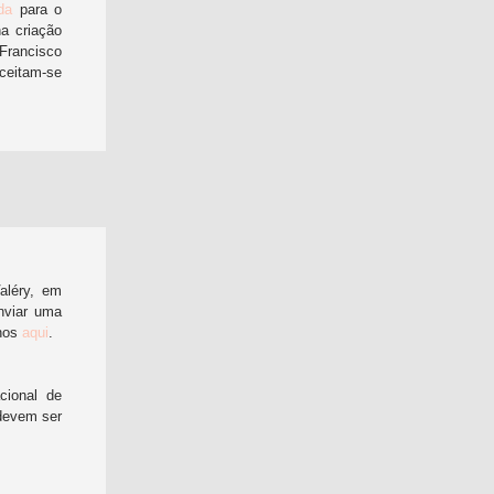
ada
para o
a criação
 Fran
cisco
Aceitam-se
aléry, em
enviar uma
lhos
aqui
.
cional de
 devem ser