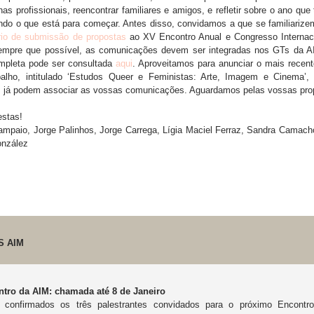
nas profissionais, reencontrar familiares e amigos, e refletir sobre o ano que
ndo o que está para começar. Antes disso, convidamos a que se familiariz
rio de submissão de propostas
ao XV Encontro Anual e Congresso Internac
mpre que possível, as comunicações devem ser integradas nos GTs da A
ompleta pode ser consultada
aqui
. Aproveitamos para anunciar o mais recen
alho, intitulado ‘Estudos Queer e Feministas: Arte, Imagem e Cinema’,
já podem associar as vossas comunicações. Aguardamos pelas vossas pro
stas!
ampaio, Jorge Palinhos, Jorge Carrega, Lígia Maciel Ferraz, Sandra Camach
onzález
S AIM
tro da AIM: chamada até 8 de Janeiro
 confirmados os três palestrantes convidados para o próximo Encontr