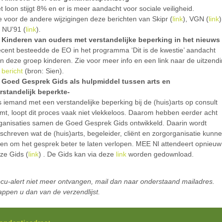
t loon stijgt 8% en er is meer aandacht voor sociale veiligheid.
e voor de andere wijzigingen deze berichten van Skipr (
link
), VGN (
link
)
 NU’91 (
link
).
Kinderen van ouders met verstandelijke beperking in het nieuws
cent besteedde de EO in het programma ‘Dit is de kwestie’ aandacht
n deze groep kinderen. Zie voor meer info en een link naar de uitzend
t
bericht
(bron: Sien).
Goed Gesprek Gids als hulpmiddel tussen arts en
rstandelijk beperkte-
s iemand met een verstandelijke beperking bij de (huis)arts op consult
mt, loopt dit proces vaak niet vlekkeloos. Daarom hebben eerder acht
ganisaties samen de Goed Gesprek Gids ontwikkeld. Daarin wordt
schreven wat de (huis)arts, begeleider, cliënt en zorgorganisatie kunn
en om het gesprek beter te laten verlopen. MEE Nl attendeert opnieuw
ze Gids (
link
) . De Gids kan via deze
link
worden gedownload.
ocu-alert niet meer ontvangen, mail dan naar onderstaand mailadres.
ppen u dan van de verzendlijst.