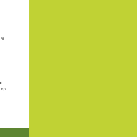
ing
en
 op