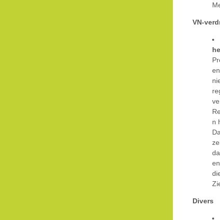
Me
VN-verd
he
Pr
en
ni
re
ve
Re
n 
Da
ze
da
en
di
Zi
Divers