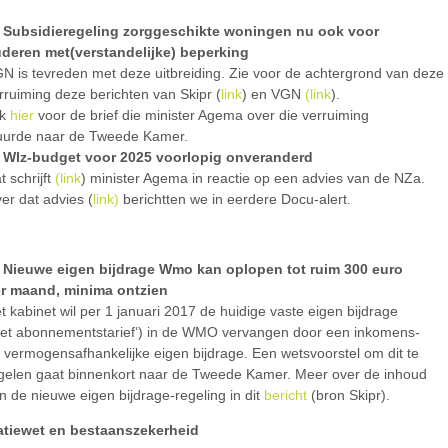
Subsidieregeling zorggeschikte woningen nu ook voor
deren met(verstandelijke) beperking
N is tevreden met deze uitbreiding. Zie voor de achtergrond van deze
rruiming deze berichten van Skipr (
link
) en VGN
(link
).
ik
hier
voor de brief die minister Agema over die verruiming
uurde naar de Tweede Kamer.
Wlz-budget voor 2025 voorlopig onveranderd
t schrijft
(link
) minister Agema in reactie op een advies van de NZa.
er dat advies (
link)
berichtten we in eerdere Docu-alert.
Nieuwe eigen bijdrage Wmo kan oplopen tot ruim 300 euro
r maand, minima ontzien
t kabinet wil per 1 januari 2017 de huidige vaste eigen bijdrage
het abonnementstarief‘) in de WMO vervangen door een inkomens-
 vermogensafhankelijke eigen bijdrage. Een wetsvoorstel om dit te
gelen gaat binnenkort naar de Tweede Kamer. Meer over de inhoud
n de nieuwe eigen bijdrage-regeling in dit
bericht
(bron Skipr).
patiewet en bestaanszekerheid