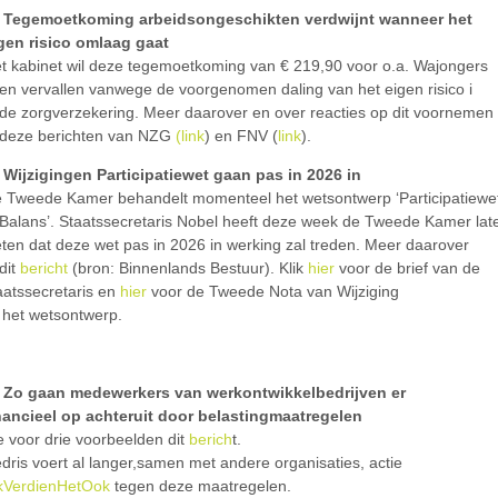
Tegemoetkoming arbeidsongeschikten verdwijnt wanneer het
gen risico omlaag gaat
t kabinet wil deze tegemoetkoming van € 219,90 voor o.a. Wajongers
ten vervallen vanwege de voorgenomen daling van het eigen risico i
 de zorgverzekering. Meer daarover en over reacties op dit voornemen
 deze berichten van NZG
(link
) en FNV (
link
).
Wijzigingen Participatiewet gaan pas in 2026 in
 Tweede Kamer behandelt momenteel het wetsontwerp ‘Participatiewe
 Balans’. Staatssecretaris Nobel heeft deze week de Tweede Kamer lat
ten dat deze wet pas in 2026 in werking zal treden. Meer daarover
 dit
bericht
(bron: Binnenlands Bestuur). Klik
hier
voor de brief van de
aatssecretaris en
hier
voor de Tweede Nota van Wijziging
j het wetsontwerp.
Zo gaan medewerkers van werkontwikkelbedrijven er
nancieel op achteruit door belastingmaatregelen
e voor drie voorbeelden dit
berich
t.
dris voert al langer,samen met andere organisaties, actie
kVerdienHetOok
tegen deze maatregelen.