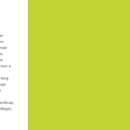
er
en
ande
is
de
nten e
rking
lege
n
andicap.
llege).