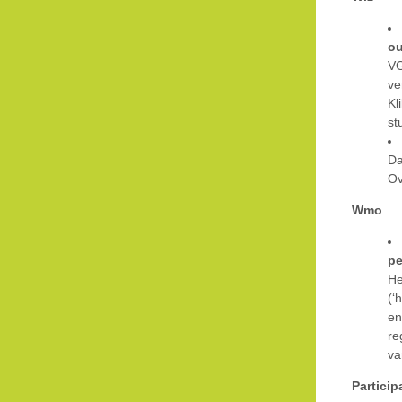
ou
VG
ve
Kl
st
Da
Ov
Wmo
pe
He
(‘
en
re
va
Partici