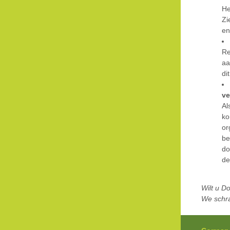
He
Zi
en
Re
aa
di
ve
Al
ko
or
be
do
de
Wilt u D
We schra