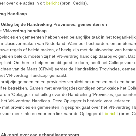
er over die acties in dit
bericht
(bron: Cedris).
rag Handicap
Uitleg bij de Handreiking Provincies, gemeenten en
t VN-verdrag handicap
ovincies en gemeenten hebben een belangrijke taak in het toegankelijk
 inclusiever maken van Nederland. Wanneer bestuurders en ambtenar
euwe regels of beleid maken, of bezig zijn met de uitvoering van besta
gels en beleid, moeten zij het VN-verdrag handicap daarbij volgen. Dat 
rplicht. Om hen te helpen om dit goed te doen, heeft het College voor 
chten van de Mens (CRvM) eerder de Handreiking ‘Provincies, gemee
het VN-verdrag Handicap’ gemaakt.
arbij zijn gemeenten en provincies verplicht om mensen met een bepe
lf te betrekken. Samen met ervaringsdeskundigen ontwikkelde het Col
arom ‘Oplegger’ met uitleg over de Handreiking ‘Provincies, gemeente
 het VN-verdrag Handicap. Deze Oplegger is bedoeld voor iedereen
e met provincies en gemeenten in gesprek gaat over het VN-verdrag H
e voor meer Info en voor een link naar de Oplegger dit
bericht
(bron: Co
Akkoord over cao gehandicaptenzorg