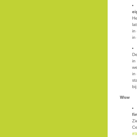
ei
He
la
in
in
De
in
we
in
st
bi
Wsw
fi
Zi
Ce
#I