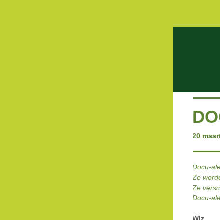
DO
20 maar
Docu-ale
Ze worde
Ze versc
Docu-ale
Wlz