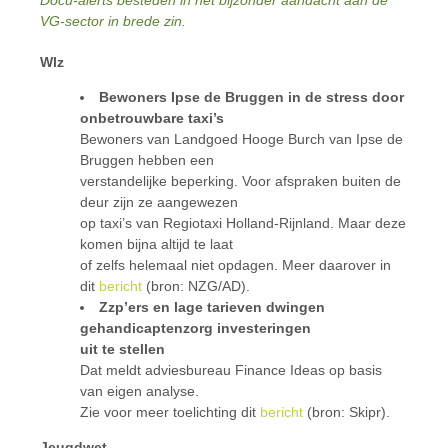
Docu-alerts besteden in het bijzonder aandacht aan de
VG-sector in brede zin.
Wlz
Bewoners Ipse de Bruggen in de stress door
onbetrouwbare taxi’s
Bewoners van Landgoed Hooge Burch van Ipse de
Bruggen hebben een
verstandelijke beperking. Voor afspraken buiten de
deur zijn ze aangewezen
op taxi’s van Regiotaxi Holland-Rijnland. Maar deze
komen bijna altijd te laat
of zelfs helemaal niet opdagen. Meer daarover in
dit
bericht
(bron: NZG/AD).
Zzp’ers en lage tarieven dwingen
gehandicaptenzorg investeringen
uit te stellen
Dat meldt adviesbureau Finance Ideas op basis
van eigen analyse.
Zie voor meer toelichting dit
bericht
(bron: Skipr).
Jeugdwet