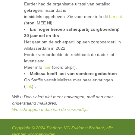
Eerder had de organisatie uitstel van betaling
gekregen, maar dat is
inmiddels opgeheven. Zie voor meer info dit
bericht
(bron: MEE Nl).
Eis hoger beroep schietpartij zorgboerderij:
30 jaar cel en tbs
Het gaat om de schietpartij op een zorgboerderij in
Alblasserdam in 2022.
Eerder veroordeelde de rechtbank de dader tot
levenslang.
Meer info
hier
(bron: Skipr).
Melissa heeft last van sombere gedachten
Op Steffie vertelt Melissa over haar ervaringen
(
link
) .
Wilt u Docu-alert niet meer ontvangen, mail dan naar
onderstaand mailadres.
We schrappen u dan van de verzendlijst.
Copyright © 2024 Platform VG Zuidoost Brabant, alle
rechten voorbehouden.