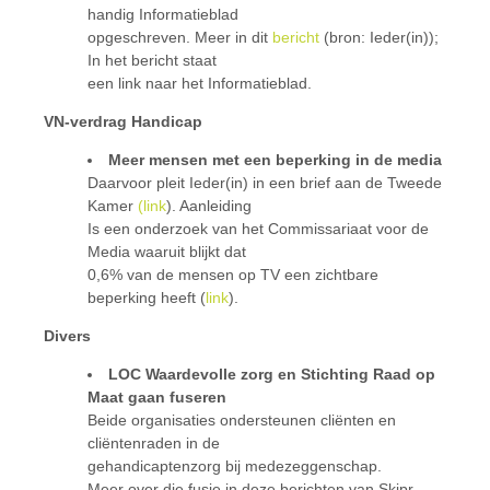
handig Informatieblad
opgeschreven. Meer in dit
bericht
(bron: Ieder(in));
In het bericht staat
een link naar het Informatieblad.
VN-verdrag Handicap
Meer mensen met een beperking in de media
Daarvoor pleit Ieder(in) in een brief aan de Tweede
Kamer
(link
). Aanleiding
Is een onderzoek van het Commissariaat voor de
Media waaruit blijkt dat
0,6% van de mensen op TV een zichtbare
beperking heeft (
link
).
Divers
LOC Waardevolle zorg en Stichting Raad op
Maat gaan fuseren
Beide organisaties ondersteunen cliënten en
cliëntenraden in de
gehandicaptenzorg bij medezeggenschap.
Meer over die fusie in deze berichten van Skipr