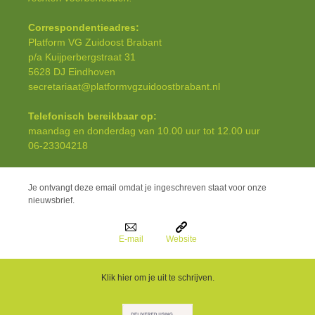
Correspondentieadres:
Platform VG Zuidoost Brabant
p/a Kuijperbergstraat 31
5628 DJ Eindhoven
secretariaat@platformvgzuidoostbrabant.nl
Telefonisch bereikbaar op:
maandag en donderdag van 10.00 uur tot 12.00 uur
06-23304218
Je ontvangt deze email omdat je ingeschreven staat voor onze
nieuwsbrief.
E-mail
Website
Klik hier om je uit te schrijven.