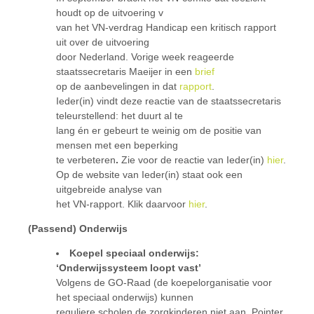
houdt op de uitvoering v
van het VN-verdrag Handicap een kritisch rapport
uit over de uitvoering
door Nederland. Vorige week reageerde
staatssecretaris Maeijer in een
brief
op de aanbevelingen in dat
rapport
.
Ieder(in) vindt deze reactie van de staatssecretaris
teleurstellend: het duurt al te
lang én er gebeurt te weinig om de positie van
mensen met een beperking
te verbeteren
.
Zie voor de reactie van Ieder(in)
hier
.
Op de website van Ieder(in) staat ook een
uitgebreide analyse van
het VN-rapport. Klik daarvoor
hier
.
(Passend) Onderwijs
Koepel speciaal onderwijs:
‘Onderwijssysteem loopt vast’
Volgens de GO-Raad (de koepelorganisatie voor
het speciaal onderwijs) kunnen
reguliere scholen de zorgkinderen niet aan. Pointer