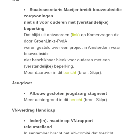
Staatssecretaris Maeijer breidt bouwsubsidie
zorgwoningen
niet uit voor ouderen met (verstandelijke)
beperking
Dat blijkt uit antwoorden (
link)
op Kamervragen die
door GroenLinks-PvdA
waren gesteld over een project in Amsterdam waar
bouwsubsidie
niet beschikbaar bleek voor ouderen met een
(verstandelijke) beperking.
Meer daarover in dit
bericht
(bron: Skipr).
Jeugdwet
Afbouw gesloten jeugdzorg stagneert
Meer achtergrond in dit
bericht
(bron: Sklpr).
VN-verdrag Handicap
Ieder(in): reactie op VN-rapport
teleurstellend
In september bracht het VN-comité dat toezicht