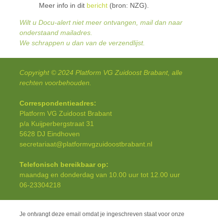
Meer info in dit
bericht
(bron: NZG).
Wilt u Docu-alert niet meer ontvangen, mail dan naar
onderstaand mailadres.
We schrappen u dan van de verzendlijst.
Copyright © 2024 Platform VG Zuidoost Brabant, alle
rechten voorbehouden.
Correspondentieadres:
Platform VG Zuidoost Brabant
p/a Kuijperbergstraat 31
5628 DJ Eindhoven
secretariaat@platformvgzuidoostbrabant.nl
Telefonisch bereikbaar op:
maandag en donderdag van 10.00 uur tot 12.00 uur
06-23304218
Je ontvangt deze email omdat je ingeschreven staat voor onze