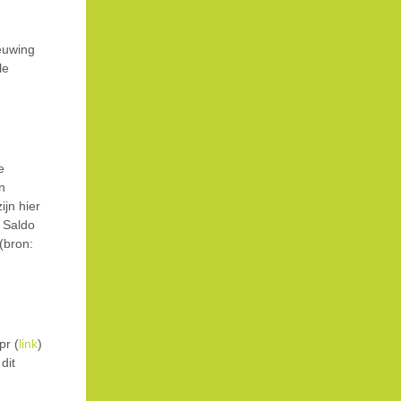
euwing
le
e
n
zijn hier
r Saldo
(bron:
pr (
link
)
dit