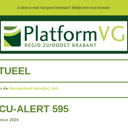
Is deze e-mail niet goed leesbaar? Bekijk hem in je browser.
TUEEL
er de
Nieuwsbrief Ieder(in) Juli
CU-ALERT 595
stus 2024