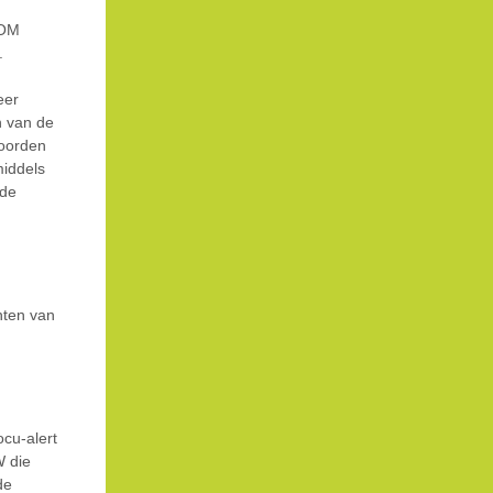
 OM
.
eer
n van de
woorden
iddels
ude
hten van
ocu-alert
W die
de