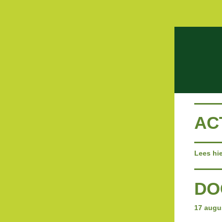
AC
Lees hi
DO
17 augu