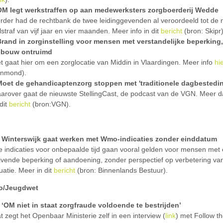
OM legt werkstraffen op aan medewerksters zorgboerderij Wedde
rder had de rechtbank de twee leidinggevenden al veroordeeld tot de
lstraf van vijf jaar en vier maanden. Meer info in dit
bericht
(bron: Skipr)
Brand in zorginstelling voor mensen met verstandelijke beperking,
ebouw ontruimd
t gaat hier om een zorglocatie van Middin in Vlaardingen. Meer info
hi
jnmond).
Moet de gehandicaptenzorg stoppen met 'traditionele dagbestedi
arover gaat de nieuwste StellingCast, de podcast van de VGN. Meer d
 dit
bericht
(bron:VGN).
Winterswijk gaat werken met Wmo-indicaties zonder einddatum
e indicaties voor onbepaalde tijd gaan vooral gelden voor mensen met
ijvende beperking of aandoening, zonder perspectief op verbetering va
tuatie. Meer in dit
bericht
(bron: Binnenlands Bestuur).
o/Jeugdwet
‘OM niet in staat zorgfraude voldoende te bestrijden’
t zegt het Openbaar Ministerie zelf in een interview (
link
) met Follow t