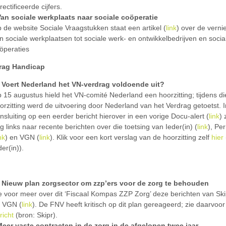
rectificeerde cijfers.
Van sociale werkplaats naar sociale coöperatie
 de website Sociale Vraagstukken staat een artikel (
link
) over de verni
n sociale werkplaatsen tot sociale werk- en ontwikkelbedrijven en socia
öperaties
rag Handicap
Voert Nederland het VN-verdrag voldoende uit?
 15 augustus hield het VN-comité Nederland een hoorzitting; tijdens di
orzitting werd de uitvoering door Nederland van het Verdrag getoetst. I
nsluiting op een eerder bericht hierover in een vorige Docu-alert (
link
) 
g links naar recente berichten over die toetsing van Ieder(in) (
link
), Pe
nk
) en VGN (
link
). Klik voor een kort verslag van de hoorzitting zelf
hier
der(in)).
Nieuw plan zorgsector om zzp’ers voor de zorg te behouden
e voor meer over dit ‘Fiscaal Kompas ZZP Zorg’ deze berichten van Ski
 VGN (
link
). De FNV heeft kritisch op dit plan gereageerd; zie daarvoor 
richt
(bron: Skipr).
Meer vaste contracten in de zorg in de afgelopen twee jaar