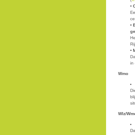
• 
Ee
ce
• 
g
He
Ri
• 
Da
in
Wmo
Di
bl
si
Wlz/Wm
Da