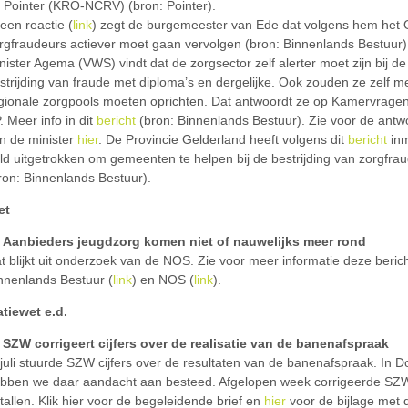
 Pointer (KRO-NCRV) (bron: Pointer).
 een reactie (
link
) zegt de burgemeester van Ede dat volgens hem het
rgfraudeurs actiever moet gaan vervolgen (bron: Binnenlands Bestuur)
nister Agema (VWS) vindt dat de zorgsector zelf alerter moet zijn bij de
strijding van fraude met diploma’s en dergelijke. Ook zouden ze zelf m
gionale zorgpools moeten oprichten. Dat antwoordt ze op Kamervrage
. Meer info in dit
bericht
(bron: Binnenlands Bestuur). Zie voor de ant
n de minister
hier
. De Provincie Gelderland heeft volgens dit
bericht
inm
ld uitgetrokken om gemeenten te helpen bij de bestrijding van zorgfra
ron: Binnenlands Bestuur).
et
Aanbieders jeugdzorg komen niet of nauwelijks meer rond
t blijkt uit onderzoek van de NOS. Zie voor meer informatie deze beric
nnenlands Bestuur (
link
) en NOS (
link
).
atiewet e.d.
SZW corrigeert cijfers over de realisatie van de banenafspraak
 juli stuurde SZW cijfers over de resultaten van de banenafspraak. In D
bben we daar aandacht aan besteed. Afgelopen week corrigeerde SZ
tallen. Klik hier voor de begeleidende brief en
hier
voor de bijlage met 