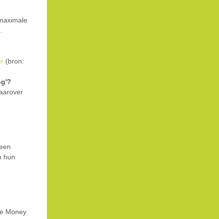
 maximale
.
er
(bron:
ng'?
aarover
 een
n hun
he Money