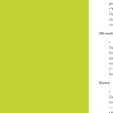
ge
• 
Op
va
co
VN-verd
Op
ho
aa
no
(
li
Ie
Divers
Zi
en
be
• 