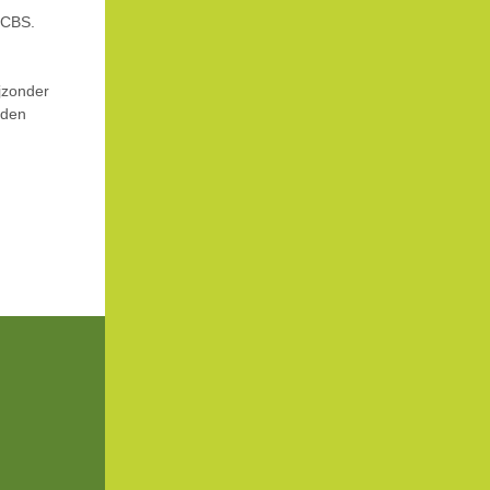
t CBS.
jzonder
nden