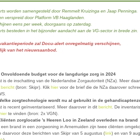
rts worden samengesteld door Remmelt Kruizinga en Jaap Penninga.
n verspreid door Platform VB Haaglanden.
hijnen eens per week, doorgaans op zaterdag.
rts besteden in het bijzonder aandacht aan de VG-sector in brede zin.
vakantieperiode zal Docu-alert onregelmatig verschijnen,
lijk van het nieuwsaanbod.
Onvoldoende budget voor de langdurige zorg in 2024
t is de inschatting van de Nederlandse Zorgautoriteit (NZa). Meer daar
t
bericht
(bron: Skipr). Klik
hier
voor de brief die de NZa daarover schre
WS.
Welke zorgtechnologie wordt nu al gebruikt in de gehandicaptenz
t is recent geïnventariseerd. Meer daarover in dit
bericht
. De inventaris
hier
te vinden (bron: 2x VGN).
Cliënten zorglocatie ’s Heeren Loo in Zeeland overleden na brand
j een brand in een zorgwoning in Arnemuiden zijn twee cliënten omge
e daarvoor deze berichten van Skipr van 5 augustus (
link
) en van 9 au
nk
).