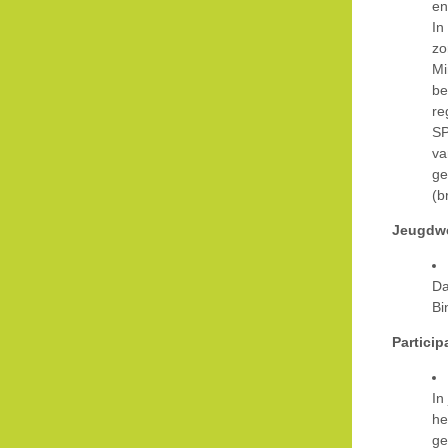
en
In
zo
Mi
be
re
SP
va
ge
(b
Jeugdw
Da
Bi
Particip
In
he
ge