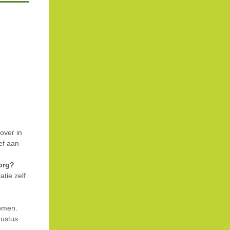
over in
ef aan
org?
atie zelf
komen.
gustus