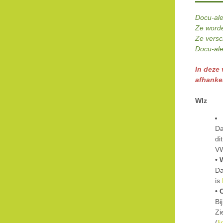
Docu-ale
Ze worde
Ze versc
Docu-ale
In deze 
afhanke
Wlz
Da
di
V
• 
Da
is
• 
Bi
Zi
(
li