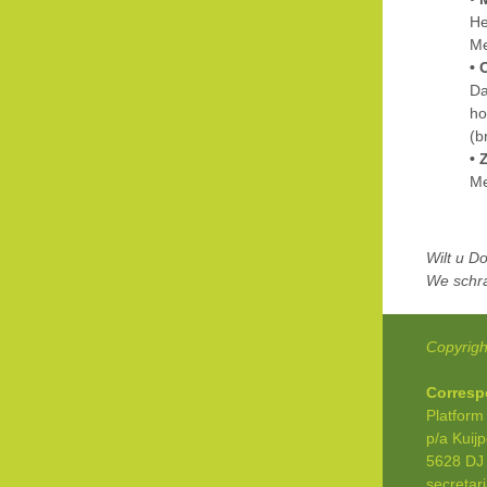
He
Me
• 
Da
ho
(b
• 
Me
Wilt u D
We schra
Copyrigh
Corresp
Platform
p/a Kuij
5628 DJ
secretar