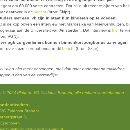
t gaat om 60.000 vaste contracten. Dat blijkt uit recente cijfers van he
er daarover in dit
bericht
(bron: Skipr).
Ouders met een lvb zijn in staat hun kinderen op te voeden'
t is de kop boven een interview met Maroesjka van Nieuwenhuijzen, bi
ogleraar aan de Universiteit van Amsterdam. Dat interview is
hier
te vi
ron: VGN).
Zvw-pgb-zorgverleners kunnen binnenkort zorgbonus aanvragen
er over deze ‘coronabonus’ in dit
bericht
(bron: Skipr).
ocu-alert niet meer ontvangen, mail dan naar onderstaand mailadres.
ppen u dan van de verzendlijst.
t © 2024 Platform VG Zuidoost Brabant, alle rechten voorbehouden.
ondentieadres:
 VG Zuidoost Brabant
perbergstraat 31
 Eindhoven
iaat@platformvgzuidoostbrabant.nl