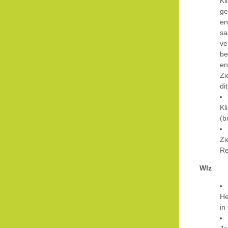
Kl
ge
e
sa
ve
be
en
Zi
di
Kl
(b
Zi
R
Wlz
He
in