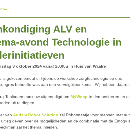
r...
nkondiging ALV en
ma-avond Technologie in
erinitiatieven
sdag 9 oktober 2024 vanaf 20.00u in Huis van Waalre
a is gekozen omdat er tijdens de workshop zorgtechnologie op ons
congres behoefte was aan een vervolgbijeenkomst. Wij hebben daaro
rg-Toolboom opnieuw uitgenodigd om
MyWepp
te demonstreren en d
heden uit te diepen.
er van
Autism Robot Solution
zal Robotmaatje voor mensen met au
 uitleg geven over de mogelijkheden en de combinatie met de Emogy 
eeckman zal het thema inleiden.