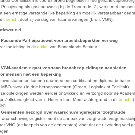
landa Cornelissen is coördinerend begeleider in de gehandicaptenzorg:
 Prinsjesdag als gast aanwezig bij de Troonrede. Zij werkt met mensen
t een ernstige verstandelijke beperking en moeilijk verstaanbaar gedr
 dit
bericht
doet zij verslag van haar ervaringen (bron: VGN).
atiewet e.d.
Passende Participatiewet voor arbeidsbeperkten ver weg
er toelichting in dit
artikel
van Binnenlands Bestuur.
VGN-academie gaat voortaan brancheopleidingen aanbieden
or mensen met een beperking
euwe studenten kunnen daarmee een certificaat en diploma behalen
 MBO-niveau in drie beroepssectoren (Groen, Logistiek of Facilitair).
ze opleidingen werden eerder ontwikkeld en verzorgd door de Academ
or Zelfstandigheid van ’s-Heeren Loo. Meer achtergrond in dit
bericht
(
N).
Gemeenten bezorgd over waarschuwingsregister zorgfraude
t waarschuwingsregister moet de aanpak van zorgfraude vergemakkeli
ar VNG (de koepels van de gemeenten) vindt dat de uitvoering veel g
agen