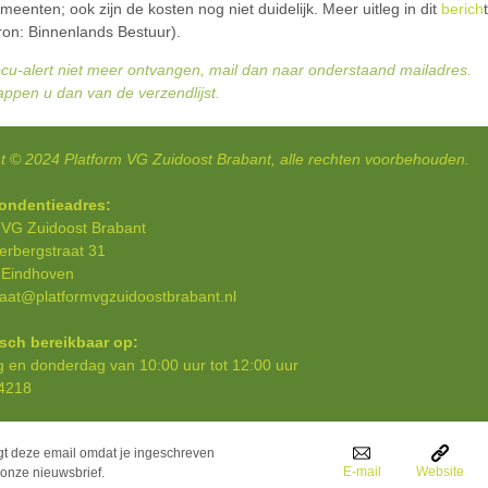
meenten; ook zijn de kosten nog niet duidelijk. Meer uitleg in dit
berich
t
ron: Binnenlands Bestuur).
ocu-alert niet meer ontvangen, mail dan naar onderstaand mailadres.
ppen u dan van de verzendlijst.
t © 2024 Platform VG Zuidoost Brabant, alle rechten voorbehouden.
ondentieadres:
 VG Zuidoost Brabant
perbergstraat 31
 Eindhoven
iaat@platformvgzuidoostbrabant.nl
isch bereikbaar op:
en donderdag van 10:00 uur tot 12:00 uur
4218
gt deze email omdat je ingeschreven
E-mail
Website
 onze nieuwsbrief.