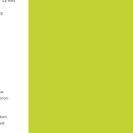
 Zij was
ag.
ie
bron:
jken.
aat