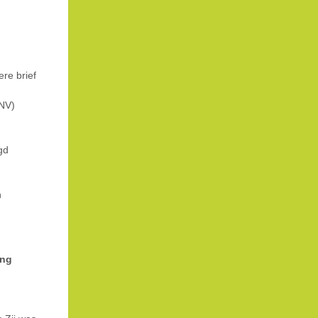
re brief
FNV)
gd
n
ing