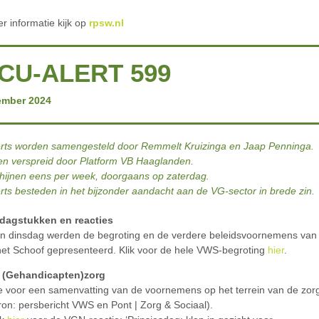
r informatie kijk op
rpsw.nl
CU-ALERT 599
ember 2024
rts worden samengesteld door Remmelt Kruizinga en Jaap Penninga.
n verspreid door Platform VB Haaglanden.
hijnen eens per week, doorgaans op zaterdag.
rts besteden in het bijzonder aandacht aan de VG-sector in brede zin.
sdagstukken en reacties
n dinsdag werden de begroting en de verdere beleidsvoornemens van
net Schoof gepresenteerd. Klik voor de hele VWS-begroting
hier
.
(Gehandicapten)zorg
e voor een samenvatting van de voornemens op het terrein van de zo
ron: persbericht VWS en Pont | Zorg & Sociaal).