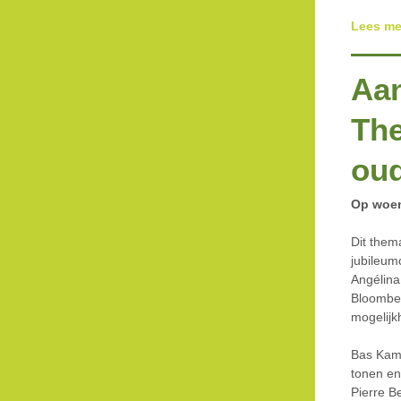
Lees mee
Aa
The
oud
Op woen
Dit them
jubileum
Angélina
Bloombe
mogelijk
Bas Kam
tonen en
Pierre B