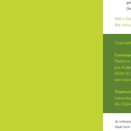
ge
(b
Wilt u D
We schra
Copyrigh
Corresp
Platform
p/a Kuij
5628 DJ
secretar
Telefon
maandag 
06-2330
Je ontvan
staat voor