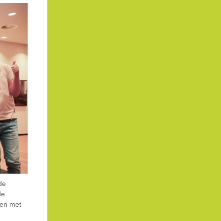
de
de
sen met