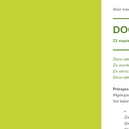
Voor mee
DO
21 sept
Docu-ale
Ze worde
Ze versc
Docu-ale
Prinsje
Afgelope
het kabi
Zi
(b