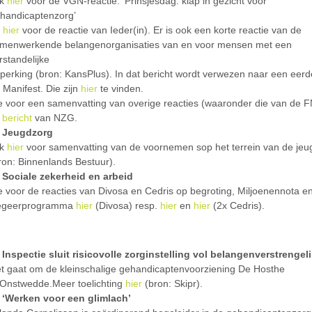
ik
hier
voor de VGN-reactie: ‘Prinsjesdag: klap in gezicht voor
handicaptenzorg’
n
hier
voor de reactie van Ieder(in). Er is ook een korte reactie van de
menwerkende belangenorganisaties van en voor mensen met een
rstandelijke
perking (bron: KansPlus). In dat bericht wordt verwezen naar een eerde
 Manifest. Die zijn
hier
te vinden.
e voor een samenvatting van overige reacties (waaronder die van de 
t
bericht
van NZG.
Jeugdzorg
ik
hier
voor samenvatting van de voornemen sop het terrein van de jeu
ron: Binnenlands Bestuur).
Sociale zekerheid en arbeid
e voor de reacties van Divosa en Cedris op begroting, Miljoenennota e
egeerprogramma
hier
(Divosa) resp.
hier
en
hier
(2x Cedris).
Inspectie sluit risicovolle zorginstelling vol belangenverstrengel
t gaat om de kleinschalige gehandicaptenvoorziening De Hosthe
 Onstwedde.Meer toelichting
hier
(bron: Skipr).
‘Werken voor een glimlach’