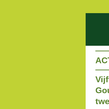
AC
Vij
Gou
twe