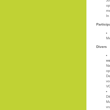
Jo
op
me
In
Particip
Me
Divers
vo
Ni
op
De
vo
VG
Di
Ma
vr