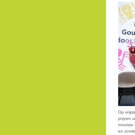
Op vrijd
prijzen u
mooiste 
en zonde