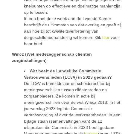
knelpunten op effectieve en doelmatige manier zijn
op te lossen.
In een brief deze week aan de Tweede Kamer
beschrijft de uitkomsten van dat overleg en geeft zij
aan hoe zij tot kwaliteitsverbetering van
de geschillenbehandeling wil komen. Klik
hier
voor
haar brief.
Wmcz (Wet medezeggenschap cliënten
zorginstellingen)
Wat heeft de Landelijke Commissie
Vertrouwenslieden (LCvV) in 2023 gedaan?
De LCvV is bemiddelaar en scheidsrechter bij
meningsverschillen tussen cliëntenraden en
zorgaanbieders. Ze komen in actie bij
meningsverschillen over de wet Wmcz 2018. In het
jaarverslag 2023 legt de Commissie
verantwoording af over de werkzaamheden. In een
bijlage staan (samenvattingen van) de 12
uitspraken die Commissie in 2023 heeft gedaan.
Meer over het jaarverslag in dit
bericht
(bron: LSR);