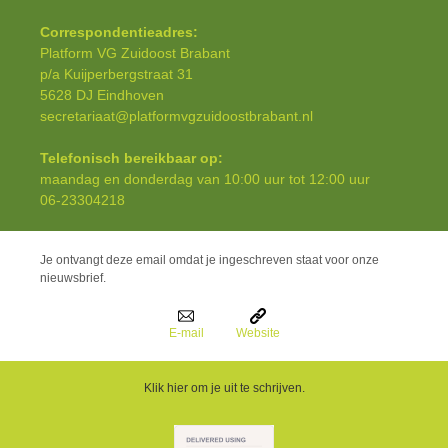
Correspondentieadres:
Platform VG Zuidoost Brabant
p/a Kuijperbergstraat 31
5628 DJ Eindhoven
secretariaat@platformvgzuidoostbrabant.nl
Telefonisch bereikbaar op:
maandag en donderdag van 10:00 uur tot 12:00 uur
06-23304218
Je ontvangt deze email omdat je ingeschreven staat voor onze
nieuwsbrief.
E-mail
Website
Klik hier om je uit te schrijven.