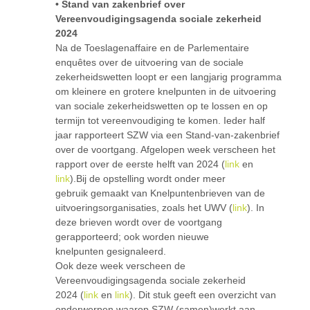
• Stand van zakenbrief over
Vereenvoudigingsagenda sociale zekerheid
2024
Na de Toeslagenaffaire en de Parlementaire
enquêtes over de uitvoering van de sociale
zekerheidswetten loopt er een langjarig programma
om kleinere en grotere knelpunten in de uitvoering
van sociale zekerheidswetten op te lossen en op
termijn tot vereenvoudiging te komen. Ieder half
jaar rapporteert SZW via een Stand-van-zakenbrief
over de voortgang. Afgelopen week verscheen het
rapport over de eerste helft van 2024 (
link
en
link
).Bij de opstelling wordt onder meer
gebruik gemaakt van Knelpuntenbrieven van de
uitvoeringsorganisaties, zoals het UWV (
link
). In
deze brieven wordt over de voortgang
gerapporteerd; ook worden nieuwe
knelpunten gesignaleerd.
Ook deze week verscheen de
Vereenvoudigingsagenda sociale zekerheid
2024 (
link
en
link
). Dit stuk geeft een overzicht van
onderwerpen waarop SZW (samen)werkt aan