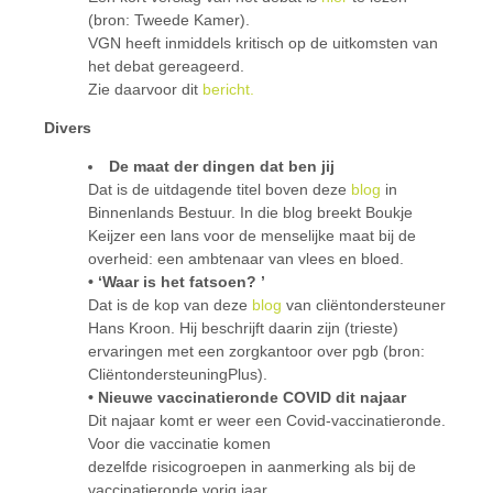
(bron: Tweede Kamer).
VGN heeft inmiddels kritisch op de uitkomsten van
het debat gereageerd.
Zie daarvoor dit
bericht.
Divers
De maat der dingen dat ben jij
Dat is de uitdagende titel boven deze
blog
in
Binnenlands Bestuur. In die blog breekt Boukje
Keijzer een lans voor de menselijke maat bij de
overheid: een ambtenaar van vlees en bloed.
• ‘Waar is het fatsoen? ’
Dat is de kop van deze
blog
van cliëntondersteuner
Hans Kroon. Hij beschrijft daarin zijn (trieste)
ervaringen met een zorgkantoor over pgb (bron:
CliëntondersteuningPlus).
• Nieuwe vaccinatieronde COVID dit najaar
Dit najaar komt er weer een Covid-vaccinatieronde.
Voor die vaccinatie komen
dezelfde risicogroepen in aanmerking als bij de
vaccinatieronde vorig jaar.