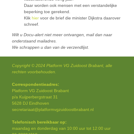
Daar worden ook mensen met een verstandelijke
beperking toe gerekend.
Klik
hier
voor de brief die minister Dijkstra daarover
schreef.
Wilt u Docu-alert niet meer ontvangen, mail dan naar
onderstaand mailadres.
We schrappen u dan van de verzendlijst.
Copyright © 2024 Platform VG Zuidoost Brabant, alle
rechten voorbehouden.
Correspondentieadres:
Platform VG Zuidoost Brabant
p/a Kuijperbergstraat 31
5628 DJ Eindhoven
secretariaat@platformvgzuidoostbrabant.nl
Telefonisch bereikbaar op:
maandag en donderdag van 10:00 uur tot 12:00 uur