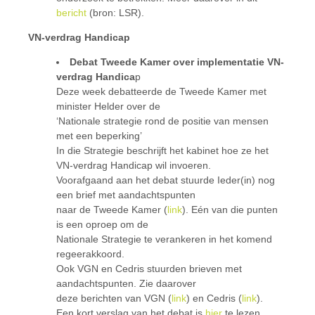
bericht
(bron: LSR).
VN-verdrag Handicap
Debat Tweede Kamer over implementatie VN-
verdrag Handica
p
Deze week debatteerde de Tweede Kamer met
minister Helder over de
‘Nationale strategie rond de positie van mensen
met een beperking’
In die Strategie beschrijft het kabinet hoe ze het
VN-verdrag Handicap wil invoeren.
Voorafgaand aan het debat stuurde Ieder(in) nog
een brief met aandachtspunten
naar de Tweede Kamer (
link
). Eén van die punten
is een oproep om de
Nationale Strategie te verankeren in het komend
regeerakkoord.
Ook VGN en Cedris stuurden brieven met
aandachtspunten. Zie daarover
deze berichten van VGN (
link
) en Cedris (
link
).
Een kort verslag van het debat is
hier
te lezen