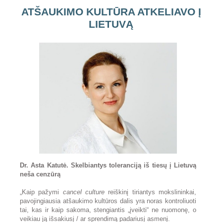
ATŠAUKIMO KULTŪRA ATKELIAVO Į
LIETUVĄ
Dr. Asta Katutė. Skelbiantys toleranciją iš tiesų į Lietuvą
neša cenzūrą
„Kaip pažymi
cancel culture
reiškinį tiriantys mokslininkai,
pavojingiausia atšaukimo kultūros dalis yra noras kontroliuoti
tai, kas ir kaip sakoma, stengiantis „įveikti“ ne nuomonę, o
veikiau ją išsakiusį / ar sprendimą padariusį asmenį.