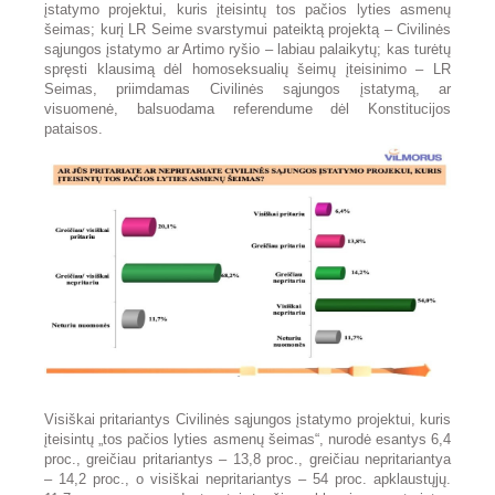
įstatymo projektui, kuris įteisintų tos pačios lyties asmenų
šeimas; kurį LR Seime svarstymui pateiktą projektą – Civilinės
sąjungos įstatymo ar Artimo ryšio – labiau palaikytų; kas turėtų
spręsti klausimą dėl homoseksualių šeimų įteisinimo – LR
Seimas, priimdamas Civilinės sąjungos įstatymą, ar
visuomenė, balsuodama referendume dėl Konstitucijos
pataisos.
Visiškai pritariantys Civilinės sąjungos įstatymo projektui, kuris
įteisintų „tos pačios lyties asmenų šeimas“, nurodė esantys 6,4
proc., greičiau pritariantys – 13,8 proc., greičiau nepritariantya
– 14,2 proc., o visiškai nepritariantys – 54 proc. apklaustųjų.