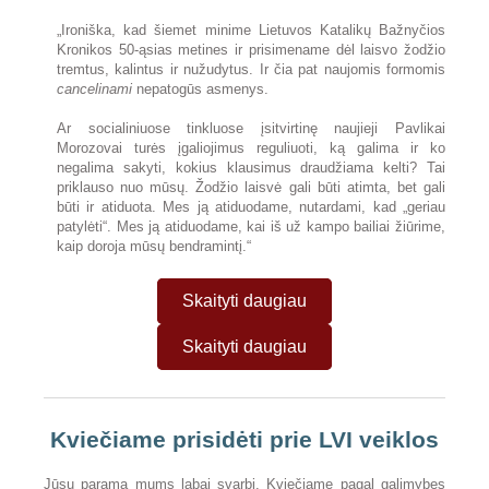
„Ironiška, kad šiemet minime Lietuvos Katalikų Bažnyčios
Kronikos 50-ąsias metines ir prisimename dėl laisvo žodžio
tremtus, kalintus ir nužudytus. Ir čia pat naujomis formomis
cancelinami
nepatogūs asmenys.
Ar socialiniuose tinkluose įsitvirtinę naujieji Pavlikai
Morozovai turės įgaliojimus reguliuoti, ką galima ir ko
negalima sakyti, kokius klausimus draudžiama kelti? Tai
priklauso nuo mūsų. Žodžio laisvė gali būti atimta, bet gali
būti ir atiduota. Mes ją atiduodame, nutardami, kad „geriau
patylėti“. Mes ją atiduodame, kai iš už kampo bailiai žiūrime,
kaip doroja mūsų bendramintį.“
Skaityti daugiau
Skaityti daugiau
Kviečiame prisidėti prie LVI veiklos
Jūsų parama mums labai svarbi. Kviečiame pagal galimybes