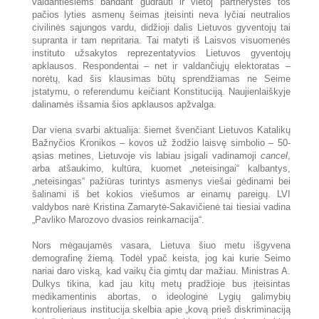
valdantiesiems bandant gudrauti ir vietoj partnerystės tos
pačios lyties asmenų šeimas įteisinti neva lyčiai neutralios
civilinės sąjungos vardu, didžioji dalis Lietuvos gyventojų tai
supranta ir tam nepritaria. Tai matyti iš Laisvos visuomenės
instituto užsakytos reprezentatyvios Lietuvos gyventojų
apklausos. Respondentai – net ir valdančiųjų elektoratas –
norėtų, kad šis klausimas būtų sprendžiamas ne Seime
įstatymu, o referendumu keičiant Konstituciją. Naujienlaiškyje
dalinamės išsamia šios apklausos apžvalga.
Dar viena svarbi aktualija: šiemet švenčiant Lietuvos Katalikų
Bažnyčios Kronikos – kovos už žodžio laisvę simbolio – 50-
ąsias metines, Lietuvoje vis labiau įsigali vadinamoji
cancel
,
arba atšaukimo, kultūra, kuomet „neteisingai“ kalbantys,
„neteisingas“ pažiūras turintys asmenys viešai gėdinami bei
šalinami iš bet kokios viešumos ar einamų pareigų. LVI
valdybos narė Kristina Zamarytė-Sakavičienė tai tiesiai vadina
„Pavliko Marozovo dvasios reinkarnacija“.
Nors mėgaujamės vasara, Lietuva šiuo metu išgyvena
demografinę žiemą. Todėl ypač keista, jog kai kurie Seimo
nariai daro viską, kad vaikų čia gimtų dar mažiau. Ministras A.
Dulkys tikina, kad jau kitų metų pradžioje bus įteisintas
medikamentinis abortas, o ideologinė Lygių galimybių
kontrolieriaus institucija skelbia apie „kovą prieš diskriminaciją