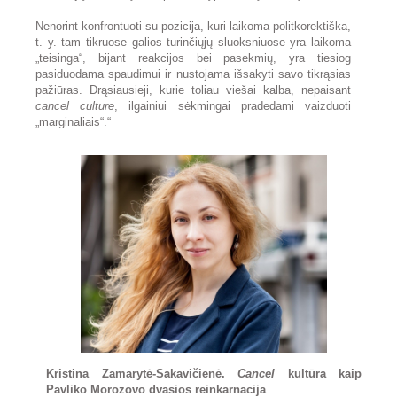
Nenorint konfrontuoti su pozicija, kuri laikoma politkorektiška,
t. y. tam tikruose galios turinčiųjų sluoksniuose yra laikoma
„teisinga“, bijant reakcijos bei pasekmių, yra tiesiog
pasiduodama spaudimui ir nustojama išsakyti savo tikrąsias
pažiūras. Drąsiausieji, kurie toliau viešai kalba, nepaisant
cancel culture
, ilgainiui sėkmingai pradedami vaizduoti
„marginaliais“.“
Kristina Zamarytė-Sakavičienė.
Cancel
kultūra kaip
Pavliko Morozovo dvasios reinkarnacija