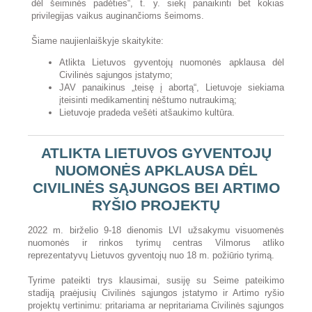
dėl šeiminės padėties“, t. y. siekį panaikinti bet kokias
privilegijas vaikus auginančioms šeimoms.
Šiame naujienlaiškyje skaitykite:
Atlikta Lietuvos gyventojų nuomonės apklausa dėl
Civilinės sąjungos įstatymo;
JAV panaikinus „teisę į abortą“, Lietuvoje siekiama
įteisinti medikamentinį nėštumo nutraukimą;
Lietuvoje pradeda vešėti atšaukimo
kultūra.
ATLIKTA LIETUVOS GYVENTOJŲ
NUOMONĖS APKLAUSA DĖL
CIVILINĖS SĄJUNGOS BEI ARTIMO
RYŠIO PROJEKTŲ
2022 m. birželio 9-18 dienomis LVI užsakymu visuomenės
nuomonės ir rinkos tyrimų centras Vilmorus atliko
reprezentatyvų Lietuvos gyventojų nuo 18 m. požiūrio tyrimą.
Tyrime pateikti trys klausimai, susiję su Seime pateikimo
stadiją praėjusių Civilinės sąjungos įstatymo ir Artimo ryšio
projektų vertinimu: pritariama ar nepritariama Civilinės sąjungos