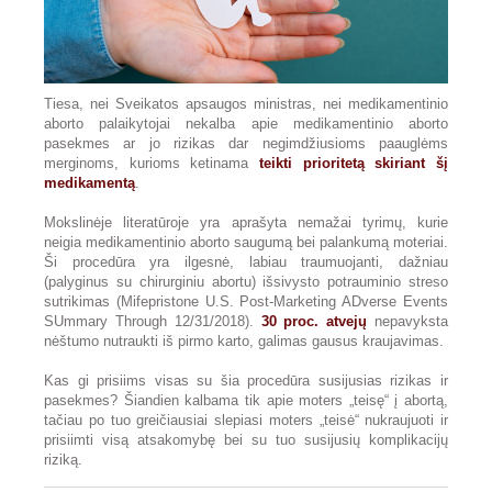
Tiesa, nei Sveikatos apsaugos ministras, nei medikamentinio
aborto palaikytojai nekalba apie medikamentinio aborto
pasekmes ar jo rizikas dar negimdžiusioms paauglėms
merginoms, kurioms ketinama
teikti prioritetą skiriant šį
medikamentą
.
Mokslinėje literatūroje yra aprašyta nemažai tyrimų, kurie
neigia medikamentinio aborto saugumą bei palankumą moteriai.
Ši procedūra yra ilgesnė, labiau traumuojanti, dažniau
(palyginus su chirurginiu abortu) išsivysto potrauminio streso
sutrikimas (Mifepristone U.S. Post-Marketing ADverse Events
SUmmary Through 12/31/2018).
30 proc. atvejų
nepavyksta
nėštumo nutraukti iš pirmo karto, galimas gausus kraujavimas.
Kas gi prisiims visas su šia procedūra susijusias rizikas ir
pasekmes? Šiandien kalbama tik apie moters „teisę“ į abortą,
tačiau po tuo greičiausiai slepiasi moters „teisė“ nukraujuoti ir
prisiimti visą atsakomybę bei su tuo susijusių komplikacijų
riziką.