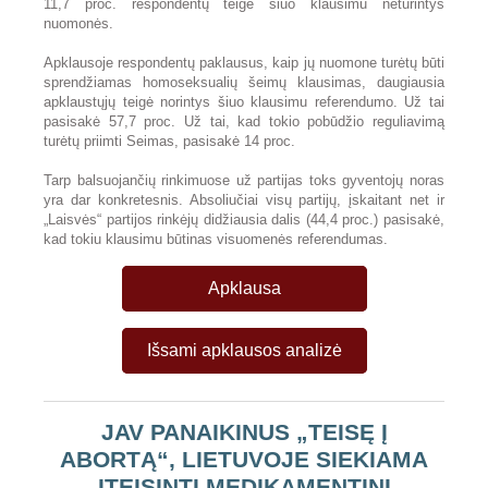
11,7 proc. respondentų teigė šiuo klausimu neturintys
nuomonės.
Apklausoje respondentų paklausus, kaip jų nuomone turėtų būti
sprendžiamas homoseksualių šeimų klausimas, daugiausia
apklaustųjų teigė norintys šiuo klausimu referendumo. Už tai
pasisakė 57,7 proc. Už tai, kad tokio pobūdžio reguliavimą
turėtų priimti Seimas, pasisakė 14 proc.
Tarp balsuojančių rinkimuose už partijas toks gyventojų noras
yra dar konkretesnis. Absoliučiai visų partijų, įskaitant net ir
„Laisvės“ partijos rinkėjų didžiausia dalis (44,4 proc.) pasisakė,
kad tokiu klausimu būtinas visuomenės referendumas.
Apklausa
Išsami apklausos analizė
JAV PANAIKINUS „TEISĘ Į
ABORTĄ“, LIETUVOJE SIEKIAMA
ĮTEISINTI MEDIKAMENTINĮ