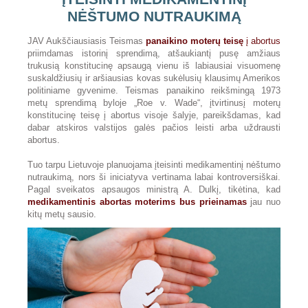
NĖŠTUMO NUTRAUKIMĄ
JAV Aukščiausiasis Teismas
panaikino moterų teisę
į abortus
priimdamas istorinį sprendimą, atšaukiantį pusę amžiaus
trukusią konstitucinę apsaugą vienu iš labiausiai visuomenę
suskaldžiusių ir aršiausias kovas sukėlusių klausimų Amerikos
politiniame gyvenime. Teismas panaikino reikšmingą 1973
metų sprendimą byloje „Roe v. Wade“, įtvirtinusį moterų
konstitucinę teisę į abortus visoje šalyje, pareikšdamas, kad
dabar atskiros valstijos galės pačios leisti arba uždrausti
abortus.
Tuo tarpu Lietuvoje planuojama įteisinti medikamentinį nėštumo
nutraukimą, nors ši iniciatyva vertinama labai kontroversiškai.
Pagal sveikatos apsaugos ministrą A. Dulkį, tikėtina, kad
medikamentinis abortas moterims bus prieinamas
jau nuo
kitų metų sausio.